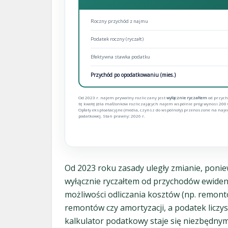
Roczny przychód z najmu
Podatek roczny (ryczałt)
Efektywna stawka podatku
Przychód po opodatkowaniu (mies.)
Od 2023 r. najem prywatny rozliczany jest
wyłącznie ryczałtem
od przych
tę kwotę (dla małżonków rozliczających najem wspólnie próg wynosi 200 
Opłaty eksploatacyjne (media, czynsz do wspólnoty) przenoszone na naj
podatkowej. Stan prawny: 2026 r.
Od 2023 roku zasady uległy zmianie, poni
wyłącznie ryczałtem od przychodów ewiden
możliwości odliczania kosztów (np. remontó
remontów czy amortyzacji, a podatek liczys
kalkulator podatkowy staje się niezbędnym