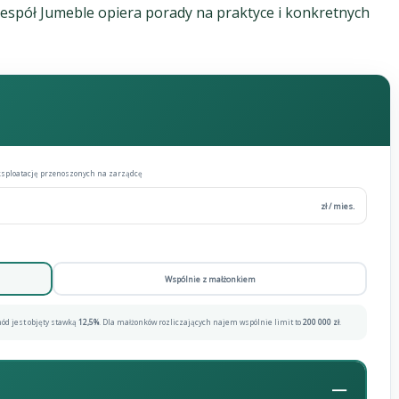
Zespół Jumeble opiera porady na praktyce i konkretnych
ksploatację przenoszonych na zarządcę
zł / mies.
Wspólnie z małżonkiem
hód jest objęty stawką
12,5%
. Dla małżonków rozliczających najem wspólnie limit to
200 000 zł
.
—