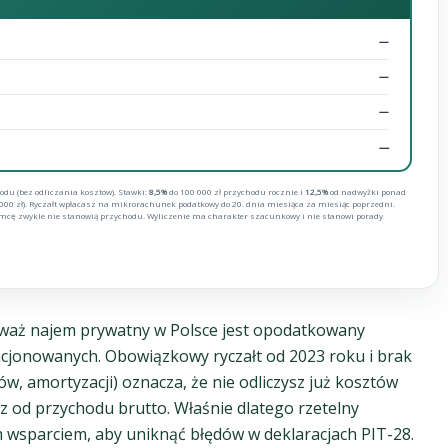
—
—
—
—
odu (bez odliczania kosztów). Stawki:
8,5%
do 100 000 zł przychodu rocznie i
12,5%
od nadwyżki ponad
000 zł). Ryczałt wpłacasz na mikrorachunek podatkowy do 20. dnia miesiąca za miesiąc poprzedni.
emcę zwykle nie stanowią przychodu. Wyliczenie ma charakter szacunkowy i nie stanowi porady
eważ najem prywatny w Polsce jest opodatkowany
cjonowanych. Obowiązkowy ryczałt od 2023 roku i brak
w, amortyzacji) oznacza, że nie odliczysz już kosztów
z od przychodu brutto. Właśnie dlatego rzetelny
 wsparciem, aby uniknąć błędów w deklaracjach PIT-28.