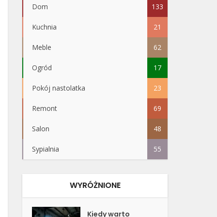
Dom
133
Kuchnia
21
Meble
62
Ogród
17
Pokój nastolatka
23
Remont
69
Salon
48
Sypialnia
55
WYRÓŻNIONE
Kiedy warto