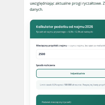
uwzględniając aktualne progi ryczałtowe. 
danych.
Kalkulator podatku od najmu 2026
Ryczałt od najmu prywatnego — 8,5% i 12,5% od nadwyżki
Miesięczny przychód z najmu
— czynsz najmu, bez opłat za media/e
Sposób rozliczenia
Indywidualnie
Limit stawki 8,5% wynosi
100 000 zł
rocznie. Powyżej tej kwoty przyc
Podatek miesięczny (ryczałt)