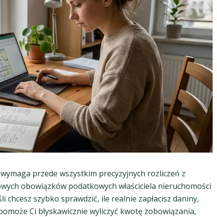
ymaga przede wszystkim precyzyjnych rozliczeń z
wych obowiązków podatkowych właściciela nieruchomości
li chcesz szybko sprawdzić, ile realnie zapłacisz daniny,
omoże Ci błyskawicznie wyliczyć kwotę zobowiązania,