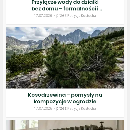
Przyłącze wody do działki
bez domu – formalności i
koszty
przez
17.07.2026
Patrycja Kostucha
Kosodrzewina – pomysły na
kompozycje w ogrodzie
przez
17.07.2026
Patrycja Kostucha