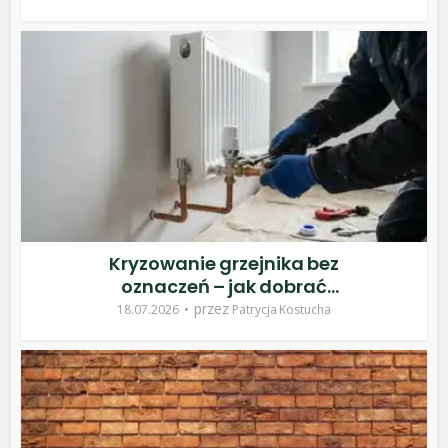
Kryzowanie grzejnika bez
oznaczeń – jak dobrać
nastawę
przez
18.07.2026
Patrycja Kostucha