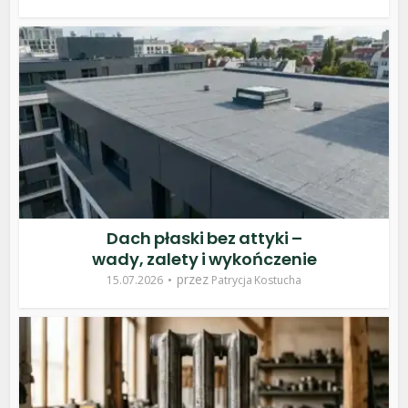
Dach płaski bez attyki –
wady, zalety i wykończenie
przez
15.07.2026
Patrycja Kostucha