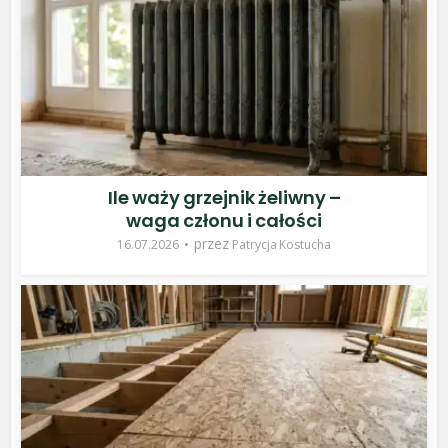
Ile waży grzejnik żeliwny –
waga członu i całości
przez
16.07.2026
Patrycja Kostucha