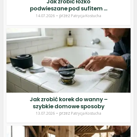
Jak zrobić łóżko
podwieszane pod sufitem –
poradnik DIY
przez
14.07.2026
Patrycja Kostucha
Jak zrobić korek do wanny –
szybkie domowe sposoby
przez
13.07.2026
Patrycja Kostucha