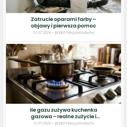
Zatrucie oparami farby –
objawy i pierwsza pomoc
przez
12.07.2026
Patrycja Kostucha
Ile gazu zużywa kuchenka
gazowa – realne zużycie i
koszt
przez
12.07.2026
Patrycja Kostucha