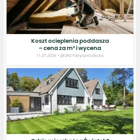
Koszt ocieplenia poddasza
– cena za m² i wycena
przez
11.07.2026
Patrycja Kostucha