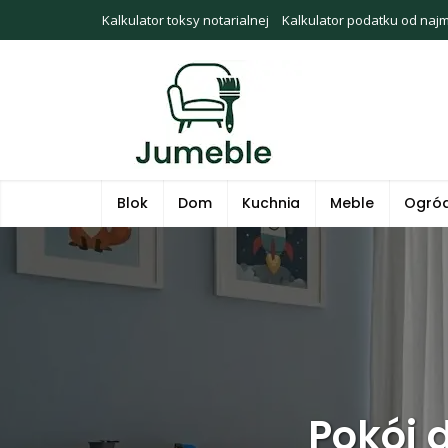
Kalkulator toksy notarialnej
Kalkulator podatku od naj
Blok
Dom
Kuchnia
Meble
Ogró
Pokój d