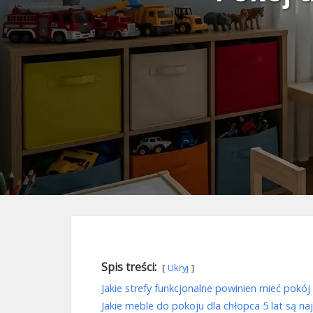
Spis treści:
Ukryj
Jakie strefy funkcjonalne powinien mieć pokój
Jakie meble do pokoju dla chłopca 5 lat są na