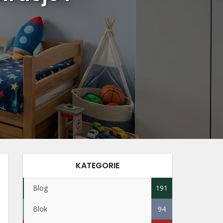
KATEGORIE
Blog
191
Blok
94