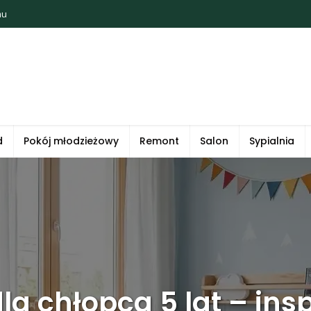
mu
d
Pokój młodzieżowy
Remont
Salon
Sypialnia
la chłopca 5 lat – insp