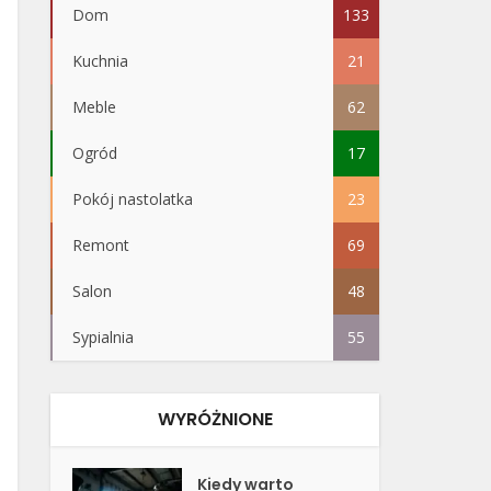
Dom
133
Kuchnia
21
Meble
62
Ogród
17
Pokój nastolatka
23
Remont
69
Salon
48
Sypialnia
55
WYRÓŻNIONE
Kiedy warto