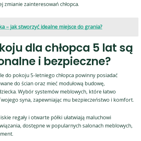
j zmianie zainteresowań chłopca.
a – jak stworzyć idealne miejsce do grania?
oju dla chłopca 5 lat są
onalne i bezpieczne?
e do pokoju 5-letniego chłopca powinny posiadać
cowane do ścian oraz mieć modułową budowę,
 dziecka. Wybór systemów meblowych, które łatwo
 Twojego syna, zapewniając mu bezpieczeństwo i komfort.
skie regały i otwarte półki ułatwiają maluchowi
związania, dostępne w popularnych salonach meblowych,
ement.