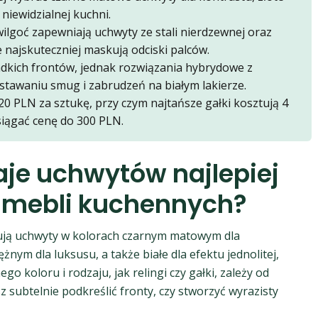
 niewidzialnej kuchni.
ilgoć zapewniają uchwyty ze stali nierdzewnej oraz
najskuteczniej maskują odciski palców.
adkich frontów, jednak rozwiązania hybrydowe z
stawaniu smug i zabrudzeń na białym lakierze.
20 PLN za sztukę, przy czym najtańsze gałki kosztują 4
iągać cenę do 300 PLN.
zaje uchwytów najlepiej
h mebli kuchennych?
sują uchwyty w kolorach czarnym matowym dla
ym dla luksusu, a także białe dla efektu jednolitej,
o koloru i rodzaju, jak relingi czy gałki, zależy od
z subtelnie podkreślić fronty, czy stworzyć wyrazisty