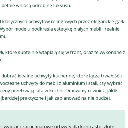
 detale wniosą odrobinę luksusu.
d klasycznych uchwytów relingowych przez eleganckie gałki
Wybór modelu podkreśla estetykę białych mebli i realnie
omu.
we
, które subtelnie wtapiają się w front, oraz te wykonane z
.
dobrać idealne uchwyty kuchenne, które łączą trwałość z
woczesne uchwyty do mebli z aluminium i stali, czy wybrać
j ceny przetrwają lata w kuchni. Omówimy również,
jakie
jbardziej praktyczne i jak zaplanować na nie budżet.
ej wybrać czarne matowe uchwyty dla kontrastu, złote