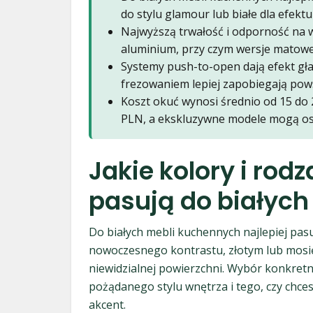
do stylu glamour lub białe dla efektu
Najwyższą trwałość i odporność na w
aluminium, przy czym wersje matowe 
Systemy push-to-open dają efekt gł
frezowaniem lepiej zapobiegają pow
Koszt okuć wynosi średnio od 15 do 
PLN, a ekskluzywne modele mogą os
Jakie kolory i rod
pasują do białyc
Do białych mebli kuchennych najlepiej pa
nowoczesnego kontrastu, złotym lub mosiężn
niewidzialnej powierzchni. Wybór konkretneg
pożądanego stylu wnętrza i tego, czy chces
akcent.