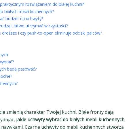
raktycznym rozwiązaniem do białej kuchni?
do białych mebli kuchennych?
ować budżet na uchwyty?
brudzą i łatwo utrzymać w czystości?
 droższe i czy push-to-open eliminuje odciski palców?
nych
 wybrać?
nnych będą pasować?
 modne?
chennych?
ie zmienią charakter Twojej kuchni. Białe fronty dają
cydując,
jakie uchwyty wybrać do białych mebli kuchennych
,
mi nawykami. Czarne uchwyty do mebli kuchennych stworzą