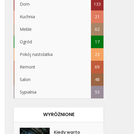
Dom
133
Kuchnia
21
Meble
62
Ogród
17
Pokój nastolatka
23
Remont
69
Salon
48
Sypialnia
55
WYRÓŻNIONE
Kiedy warto