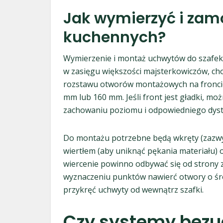
Jak wymierzyć i zam
kuchennych?
Wymierzenie i montaż uchwytów do szafek 
w zasięgu większości majsterkowiczów, cho
rozstawu otworów montażowych na froncie 
mm lub 160 mm. Jeśli front jest gładki, m
zachowaniu poziomu i odpowiedniego dyst
Do montażu potrzebne będą wkręty (zazwy
wiertłem (aby uniknąć pękania materiału) 
wiercenie powinno odbywać się od strony 
wyznaczeniu punktów nawierć otwory o śred
przykręć uchwyty od wewnątrz szafki.
Czy systemy bez