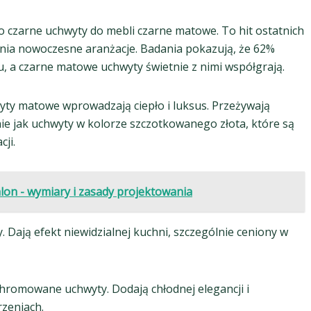
po czarne uchwyty do mebli czarne matowe. To hit ostatnich
ełnia nowoczesne aranżacje. Badania pokazują, że 62%
 a czarne matowe uchwyty świetnie z nimi współgrają.
yty matowe wprowadzają ciepło i luksus. Przeżywają
ie jak uchwyty w kolorze szczotkowanego złota, które są
ji.
lon - wymiary i zasady projektowania
y. Dają efekt niewidzialnej kuchni, szczególnie ceniony w
hromowane uchwyty. Dodają chłodnej elegancji i
rzeniach.