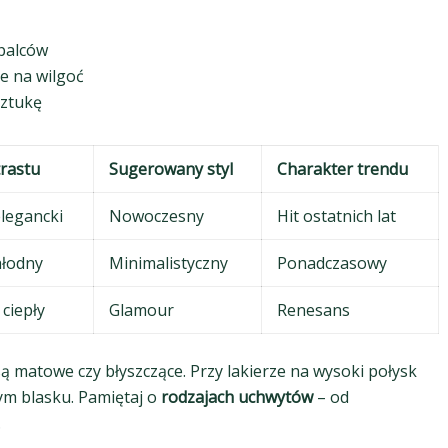
palców
e na wilgoć
sztukę
rastu
Sugerowany styl
Charakter trendu
elegancki
Nowoczesny
Hit ostatnich lat
hłodny
Minimalistyczny
Ponadczasowy
ciepły
Glamour
Renesans
są matowe czy błyszczące. Przy lakierze na wysoki połysk
ym blasku. Pamiętaj o
rodzajach uchwytów
– od
.