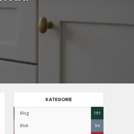
KATEGORIE
Blog
191
Blok
94