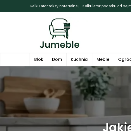
Kalkulator toksy notarialnej
Kalkulator podatku od naj
Blok
Dom
Kuchnia
Meble
Ogró
Jaki