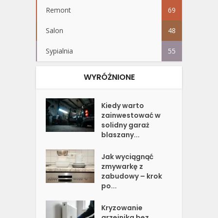
Remont
69
Salon
48
Sypialnia
55
WYRÓŻNIONE
Kiedy warto
zainwestować w
solidny garaż
blaszany...
Jak wyciągnąć
zmywarkę z
zabudowy – krok
po...
Kryzowanie
grzejnika bez