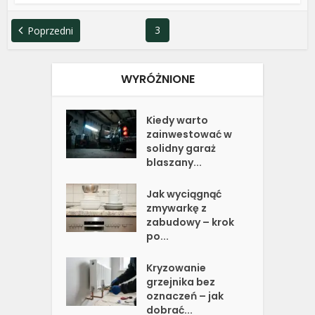
3
Poprzedni
WYRÓŻNIONE
Kiedy warto
zainwestować w
solidny garaż
blaszany...
Jak wyciągnąć
zmywarkę z
zabudowy – krok
po...
Kryzowanie
grzejnika bez
oznaczeń – jak
dobrać...