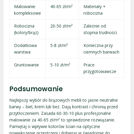
Malowanie
40-65 zł/m²
Materiały +
kompleksowe
robocizna
Robocizna
20-50 zł/m²
Zależnie od
(kolory/brąz)
stopnia trudności
Dodatkowa
5-8 zł/m²
Konieczna przy
warstwa
ciemnych barwach
Gruntowanie
5-10 zł/m²
Prace
przygotowawcze
Podsumowanie
Najlepszy wybór do brązowych mebli to jasne neutralne
barwy – biel, krem lub beż. Dają kontrast i chronią przed
przytłoczeniem. Zasada 60-30-10 plus profesjonalne
malowanie za 40-65 zł/m² to sprawdzone rozwiązanie.
Pamiętaj o wpływie kolorów ścian na optyczne
powiększenie przestrzeni i dobieraj je świadomie do