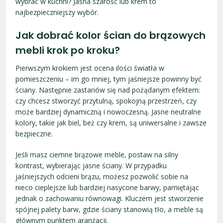
wybrać w kuchni? Jasna szarość lub krem to
najbezpieczniejszy wybór.
Jak dobrać kolor ścian do brązowych
mebli krok po kroku?
Pierwszym krokiem jest ocena ilości światła w
pomieszczeniu – im go mniej, tym jaśniejsze powinny być
ściany. Następnie zastanów się nad pożądanym efektem:
czy chcesz stworzyć przytulną, spokojną przestrzeń, czy
może bardziej dynamiczną i nowoczesną. Jasne neutralne
kolory, takie jak biel, beż czy krem, są uniwersalne i zawsze
bezpieczne.
Jeśli masz ciemne brązowe meble, postaw na silny
kontrast, wybierając jasne ściany. W przypadku
jaśniejszych odcieni brązu, możesz pozwolić sobie na
nieco cieplejsze lub bardziej nasycone barwy, pamiętając
jednak o zachowaniu równowagi. Kluczem jest stworzenie
spójnej palety barw, gdzie ściany stanowią tło, a meble są
głównym punktem aranżacji.