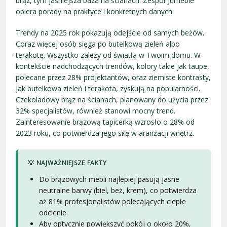
brąz, tym jaśniejsza baza na ścianach. Zespół Jumeble
opiera porady na praktyce i konkretnych danych.
Trendy na 2025 rok pokazują odejście od samych beżów.
Coraz więcej osób sięga po butelkową zieleń albo
terakotę. Wszystko zależy od światła w Twoim domu. W
kontekście nadchodzących trendów, kolory takie jak taupe,
polecane przez 28% projektantów, oraz ziemiste kontrasty,
jak butelkowa zieleń i terakota, zyskują na popularności.
Czekoladowy brąz na ścianach, planowany do użycia przez
32% specjalistów, również stanowi mocny trend.
Zainteresowanie brązową tapicerką wzrosło o 28% od
2023 roku, co potwierdza jego siłę w aranżacji wnętrz.
💡 NAJWAŻNIEJSZE FAKTY
Do brązowych mebli najlepiej pasują jasne
neutralne barwy (biel, beż, krem), co potwierdza
aż 81% profesjonalistów polecających ciepłe
odcienie.
Aby optycznie powiększyć pokój o około 20%,