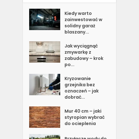
Kiedy warto
zainwestować w
solidny garaż
blaszany...
Jak wyciągnąć
zmywarkę z
zabudowy – krok
po...
Kryzowanie
grzejnika bez
oznaczeń – jak
dobrać...
Mur 40 cm – jaki
styropian wybrać
do ocieplenia
Przyłącze wody do