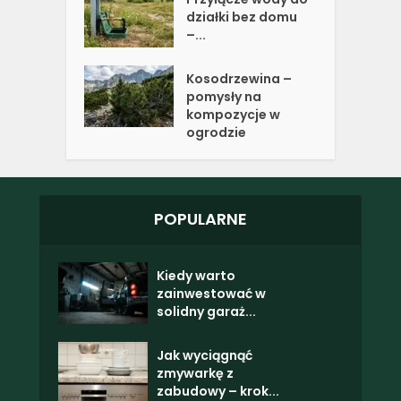
działki bez domu
–...
Kosodrzewina –
pomysły na
kompozycje w
ogrodzie
POPULARNE
Kiedy warto
zainwestować w
solidny garaż...
Jak wyciągnąć
zmywarkę z
zabudowy – krok...