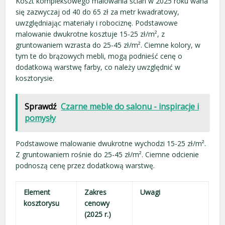
Koszt kompleksowego malowania ścian w 2025 roku waha
się zazwyczaj od 40 do 65 zł za metr kwadratowy,
uwzględniając materiały i robociznę. Podstawowe
malowanie dwukrotne kosztuje 15-25 zł/m², z
gruntowaniem wzrasta do 25-45 zł/m². Ciemne kolory, w
tym te do brązowych mebli, mogą podnieść cenę o
dodatkową warstwę farby, co należy uwzględnić w
kosztorysie.
Sprawdź
Czarne meble do salonu - inspiracje i
pomysły
Podstawowe malowanie dwukrotne wychodzi 15-25 zł/m².
Z gruntowaniem rośnie do 25-45 zł/m². Ciemne odcienie
podnoszą cenę przez dodatkową warstwę.
Element
Zakres
Uwagi
kosztorysu
cenowy
(2025 r.)