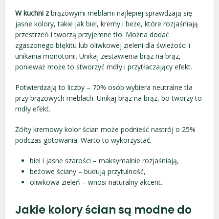
W kuchni z
brązowymi meblami najlepiej sprawdzają się
jasne kolory, takie jak biel, kremy i beże, które rozjaśniają
przestrzeń i tworzą przyjemne tło. Można dodać
zgaszonego błękitu lub oliwkowej zieleni dla świeżości i
unikania monotonii. Unikaj zestawienia brąz na brąz,
ponieważ może to stworzyć mdły i przytłaczający efekt.
Potwierdzają to liczby – 70% osób wybiera neutralne tła
przy brązowych meblach. Unikaj brąz na brąz, bo tworzy to
mdły efekt.
Żółty kremowy kolor ścian może podnieść nastrój o 25%
podczas gotowania. Warto to wykorzystać.
biel i jasne szarości – maksymalnie rozjaśniają,
beżowe ściany – budują przytulność,
oliwkowa zieleń – wnosi naturalny akcent.
Jakie kolory ścian są modne do