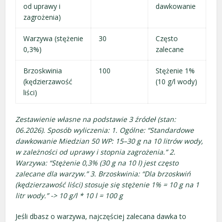
od uprawy i
dawkowanie
zagrożenia)
Warzywa (stężenie
30
Często
0,3%)
zalecane
Brzoskwinia
100
Stężenie 1%
(kędzierzawość
(10 g/l wody)
liści)
Zestawienie własne na podstawie 3 źródeł (stan:
06.2026). Sposób wyliczenia: 1. Ogólne: “Standardowe
dawkowanie Miedzian 50 WP: 15–30 g na 10 litrów wody,
w zależności od uprawy i stopnia zagrożenia.” 2.
Warzywa: “Stężenie 0,3% (30 g na 10 l) jest często
zalecane dla warzyw.” 3. Brzoskwinia: “Dla brzoskwiń
(kędzierzawość liści) stosuje się stężenie 1% = 10 g na 1
litr wody.” -> 10 g/l * 10 l = 100 g
Jeśli dbasz o warzywa, najczęściej zalecana dawka to