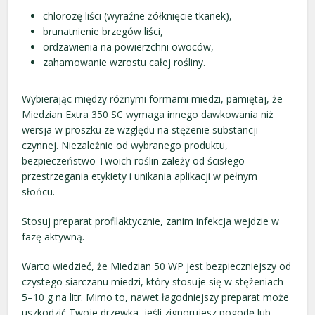
chlorozę liści (wyraźne żółknięcie tkanek),
brunatnienie brzegów liści,
ordzawienia na powierzchni owoców,
zahamowanie wzrostu całej rośliny.
Wybierając między różnymi formami miedzi, pamiętaj, że
Miedzian Extra 350 SC wymaga innego dawkowania niż
wersja w proszku ze względu na stężenie substancji
czynnej. Niezależnie od wybranego produktu,
bezpieczeństwo Twoich roślin zależy od ścisłego
przestrzegania etykiety i unikania aplikacji w pełnym
słońcu.
Stosuj preparat profilaktycznie, zanim infekcja wejdzie w
fazę aktywną.
Warto wiedzieć, że Miedzian 50 WP jest bezpieczniejszy od
czystego siarczanu miedzi, który stosuje się w stężeniach
5–10 g na litr. Mimo to, nawet łagodniejszy preparat może
uszkodzić Twoje drzewka, jeśli zignorujesz pogodę lub