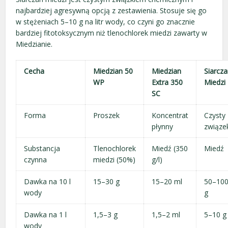
najbardziej agresywną opcją z zestawienia. Stosuje się go
w stężeniach 5–10 g na litr wody, co czyni go znacznie
bardziej fitotoksycznym niż tlenochlorek miedzi zawarty w
Miedzianie.
Cecha
Miedzian 50
Miedzian
Siarcz
WP
Extra 350
Miedzi
SC
Forma
Proszek
Koncentrat
Czysty
płynny
związe
Substancja
Tlenochlorek
Miedź (350
Miedź
czynna
miedzi (50%)
g/l)
Dawka na 10 l
15–30 g
15–20 ml
50–10
wody
g
Dawka na 1 l
1,5–3 g
1,5–2 ml
5–10 g
wody