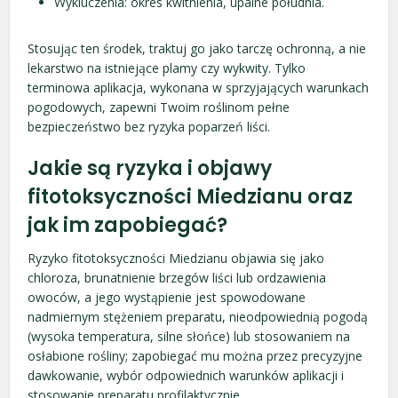
Wykluczenia: okres kwitnienia, upalne południa.
Stosując ten środek, traktuj go jako tarczę ochronną, a nie
lekarstwo na istniejące plamy czy wykwity. Tylko
terminowa aplikacja, wykonana w sprzyjających warunkach
pogodowych, zapewni Twoim roślinom pełne
bezpieczeństwo bez ryzyka poparzeń liści.
Jakie są ryzyka i objawy
fitotoksyczności Miedzianu oraz
jak im zapobiegać?
Ryzyko fitotoksyczności Miedzianu objawia się jako
chloroza, brunatnienie brzegów liści lub ordzawienia
owoców, a jego wystąpienie jest spowodowane
nadmiernym stężeniem preparatu, nieodpowiednią pogodą
(wysoka temperatura, silne słońce) lub stosowaniem na
osłabione rośliny; zapobiegać mu można przez precyzyjne
dawkowanie, wybór odpowiednich warunków aplikacji i
stosowanie preparatu profilaktycznie.