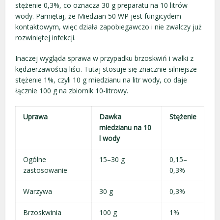
stężenie 0,3%, co oznacza 30 g preparatu na 10 litrów
wody. Pamiętaj, że Miedzian 50 WP jest fungicydem
kontaktowym, więc działa zapobiegawczo i nie zwalczy już
rozwiniętej infekcji.
Inaczej wygląda sprawa w przypadku brzoskwiń i walki z
kędzierzawością liści. Tutaj stosuje się znacznie silniejsze
stężenie 1%, czyli 10 g miedzianu na litr wody, co daje
łącznie 100 g na zbiornik 10-litrowy.
Uprawa
Dawka
Stężenie
miedzianu na 10
l wody
Ogólne
15–30 g
0,15–
zastosowanie
0,3%
Warzywa
30 g
0,3%
Brzoskwinia
100 g
1%