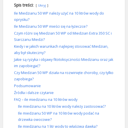
Spis treści:
Ukryj
Ile Miedzianu 50 WP należy użyć na 10 litrów wody do
oprysku?
Ile Miedzianu 50 WP mieści się na łyżeczce?
Czym różni się Miedzian 50 WP od Miedzian Extra 350 SC i
Siarczanu Miedzi?
Kiedy i w jakich warunkach najlepiej stosować Miedzian,
aby był skuteczny?
Jakie są ryzyka i objawy fitotoksyczności Miedzianu oraz jak
im zapobiegać?
Czy Miedzian 50 WP działa na rozwinięte choroby, czy tylko
zapobiega?
Podsumowanie
Źródła i dalsze czytanie
FAQ – ile miedzianu na 10 litrów wody
Ile miedzianu na 10 litrów wody należy zastosować?
Ile miedzianu 50 WP na 10 litrów wody podać na
drzewka owocowe?
Ile miedzianu na 1 litr wody to właściwa dawka?