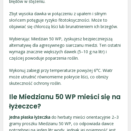
błędów w stężeniu.
Zbyt wysoka dawka w połączeniu z upałem i silnym
słońcem potęguje ryzyko fitotoksyczności. Może to
objawiać się chlorozą liści lub brunatnieniem ich brzegów.
Wybierając Miedzian 50 WP, zyskujesz bezpieczniejszą
alternatywę dla agresywnego siarczanu miedzi. Ten ostatni
wymaga znacznie większych dawek (5–10 g na litr) i
częściej powoduje poparzenia roślin.
Wykonuj zabiegi przy temperaturze powyżej 6°C. Wiatr
może utrudnić równomierne pokrycie liści, co obniży
skuteczność ochrony roślin.
Ile Miedzianu 50 WP mieści się na
łyżeczce?
Jedna płaska łyżeczka
do herbaty mieści orientacyjnie 2–3
gramy proszku Miedzianu 50 WP, co odpowiada dawce
potrzebnej na jeden litr wody, jednak jej pojemność jest