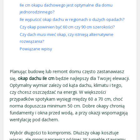
Ile cm okapu dachowego jest optymalne dla domu
jednorodzinnego?
Ile wypuścić okap dachu w regionach o dużych opadach?
Czy okap powinien być 60 cm czy 90 cm szerokości?
Czy dach musi mieć okap, czy istnieją alternatywne
rozwiązania?
Powiązane wpisy
Planując budowę lub remont domu często zastanawiasz
się,
okap dachu ile cm
będzie najlepszy dla Twojej elewacji.
Optymalny wymiar zależy od kąta dachu, klimatu i tego,
czy chcesz oszczędzać na energii. W większości
przypadków spotykam wysięgi między 60 a 70 cm, choć
norma dopuszcza minimum 50 cm. Dobre okapy chronią
fundamenty i okna przed wodą, a przy okazji wspomagają
wentylację pod dachem.
Wybór długości to kompromis. Dłuższy okap kosztuje
więcej, ale mniej naprawisz później. W Jumeble stawiamy