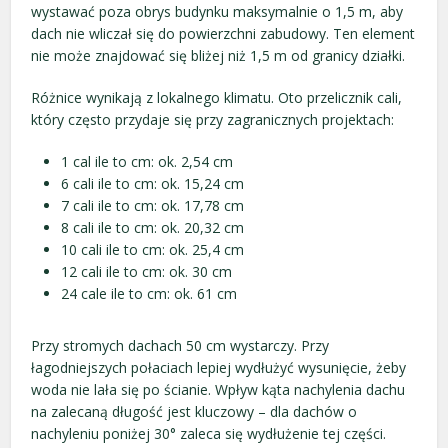
wystawać poza obrys budynku maksymalnie o 1,5 m, aby
dach nie wliczał się do powierzchni zabudowy. Ten element
nie może znajdować się bliżej niż 1,5 m od granicy działki.
Różnice wynikają z lokalnego klimatu. Oto przelicznik cali,
który często przydaje się przy zagranicznych projektach:
1 cal ile to cm: ok. 2,54 cm
6 cali ile to cm: ok. 15,24 cm
7 cali ile to cm: ok. 17,78 cm
8 cali ile to cm: ok. 20,32 cm
10 cali ile to cm: ok. 25,4 cm
12 cali ile to cm: ok. 30 cm
24 cale ile to cm: ok. 61 cm
Przy stromych dachach 50 cm wystarczy. Przy
łagodniejszych połaciach lepiej wydłużyć wysunięcie, żeby
woda nie lała się po ścianie. Wpływ kąta nachylenia dachu
na zalecaną długość jest kluczowy – dla dachów o
nachyleniu poniżej 30° zaleca się wydłużenie tej części.