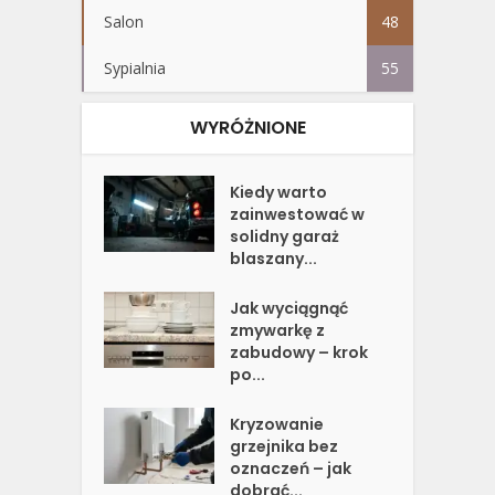
Salon
48
Sypialnia
55
WYRÓŻNIONE
Kiedy warto
zainwestować w
solidny garaż
blaszany...
Jak wyciągnąć
zmywarkę z
zabudowy – krok
po...
Kryzowanie
grzejnika bez
oznaczeń – jak
dobrać...