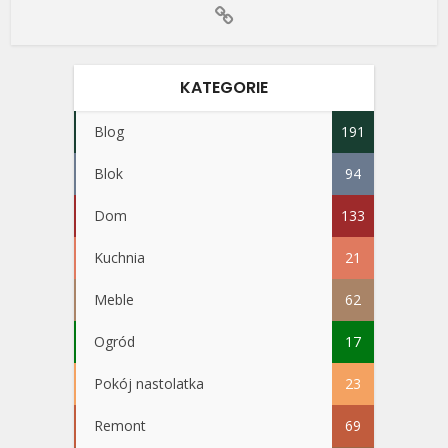
KATEGORIE
Blog
191
Blok
94
Dom
133
Kuchnia
21
Meble
62
Ogród
17
Pokój nastolatka
23
Remont
69