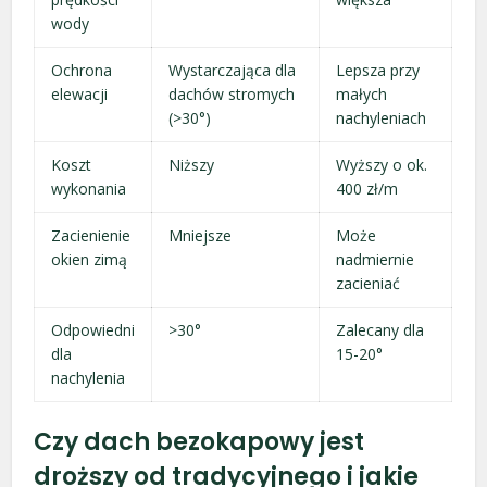
wody
Ochrona
Wystarczająca dla
Lepsza przy
elewacji
dachów stromych
małych
(>30°)
nachyleniach
Koszt
Niższy
Wyższy o ok.
wykonania
400 zł/m
Zacienienie
Mniejsze
Może
okien zimą
nadmiernie
zacieniać
Odpowiedni
>30°
Zalecany dla
dla
15-20°
nachylenia
Czy dach bezokapowy jest
droższy od tradycyjnego i jakie