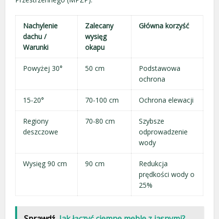
Nachylenie
Zalecany
Główna korzyść
dachu /
wysięg
Warunki
okapu
Powyżej 30°
50 cm
Podstawowa
ochrona
15-20°
70-100 cm
Ochrona elewacji
Regiony
70-80 cm
Szybsze
deszczowe
odprowadzenie
wody
Wysięg 90 cm
90 cm
Redukcja
prędkości wody o
25%
Sprawdź
Jak łączyć ciemne meble z jasnymi?