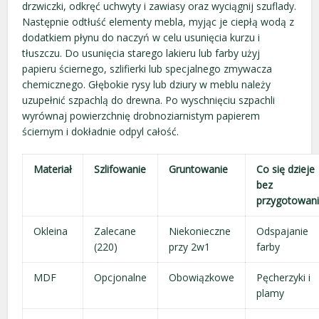
drzwiczki, odkręć uchwyty i zawiasy oraz wyciągnij szuflady.
Następnie odtłuść elementy mebla, myjąc je ciepłą wodą z
dodatkiem płynu do naczyń w celu usunięcia kurzu i
tłuszczu. Do usunięcia starego lakieru lub farby użyj
papieru ściernego, szlifierki lub specjalnego zmywacza
chemicznego. Głębokie rysy lub dziury w meblu należy
uzupełnić szpachlą do drewna. Po wyschnięciu szpachli
wyrównaj powierzchnię drobnoziarnistym papierem
ściernym i dokładnie odpyl całość.
Materiał
Szlifowanie
Gruntowanie
Co się dzieje
bez
przygotowan
Okleina
Zalecane
Niekonieczne
Odspajanie
(220)
przy 2w1
farby
MDF
Opcjonalne
Obowiązkowe
Pęcherzyki i
plamy