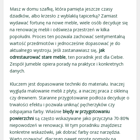
Masz w domu szafkę, która pamięta jeszcze czasy
dziadków, albo krzesło z wyblakłą tapicerką? Zamiast
wydawać fortunę na nowe meble, wiele osób decyduje się
na renowację mebli i odświeża przestrzeń w kilka
popołudni. Proces ten pozwala zachować sentymentalną
wartość przedmiotów i jednocześnie dopasować je do
aktualnego wystroju. Jeśli zastanawiasz się,
jak
odrestaurować stare meble
, ten poradnik jest dla Ciebie.
Zespół Jumeble opiera porady na praktyce i konkretnych
danych.
Kluczem jest dopasowanie techniki do materiału. Inaczej
wygląda malowanie mebli z płyty, a inaczej praca z okleiną
czy drewnem. Staranne przygotowanie podłoża decyduje o
trwałości efektu i pozwala uniknąć pęcherzyków czy
odspajania farby. Właśnie
błędy w przygotowaniu
powierzchni
są często wskazywane jako przyczyna 70-80%
niepowodzeń w renowacji. W tym poradniku znajdziesz
konkretne wskazówki, jak dobrać farby oraz narzędzia.
Warto rozważyć, dlaczego nawet proste pomysły na