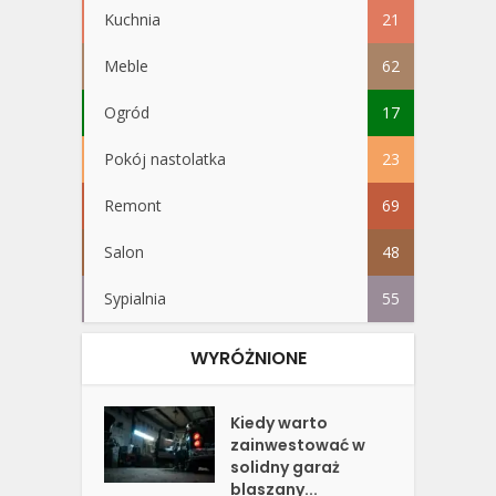
Kuchnia
21
Meble
62
Ogród
17
Pokój nastolatka
23
Remont
69
Salon
48
Sypialnia
55
WYRÓŻNIONE
Kiedy warto
zainwestować w
solidny garaż
blaszany...