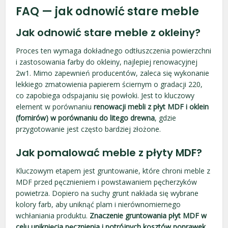
FAQ — jak odnowić stare meble
Jak odnowić stare meble z okleiny?
Proces ten wymaga dokładnego odtłuszczenia powierzchni
i zastosowania farby do okleiny, najlepiej renowacyjnej
2w1. Mimo zapewnień producentów, zaleca się wykonanie
lekkiego zmatowienia papierem ściernym o gradacji 220,
co zapobiega odspajaniu się powłoki. Jest to kluczowy
element w porównaniu
renowacji mebli z płyt MDF i oklein
(fornirów) w porównaniu do litego drewna
, gdzie
przygotowanie jest często bardziej złożone.
Jak pomalować meble z płyty MDF?
Kluczowym etapem jest gruntowanie, które chroni meble z
MDF przed pęcznieniem i powstawaniem pęcherzyków
powietrza. Dopiero na suchy grunt nakłada się wybrane
kolory farb, aby uniknąć plam i nierównomiernego
wchłaniania produktu.
Znaczenie gruntowania płyt MDF w
celu uniknięcia pęcznienia i potrójnych kosztów poprawek