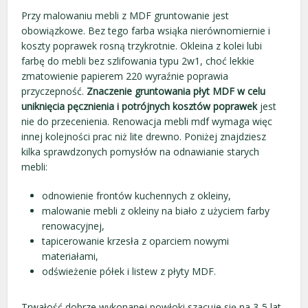
Przy malowaniu mebli z MDF gruntowanie jest
obowiązkowe. Bez tego farba wsiąka nierównomiernie i
koszty poprawek rosną trzykrotnie. Okleina z kolei lubi
farbę do mebli bez szlifowania typu 2w1, choć lekkie
zmatowienie papierem 220 wyraźnie poprawia
przyczepność.
Znaczenie gruntowania płyt MDF w celu
uniknięcia pęcznienia i potrójnych kosztów poprawek
jest
nie do przecenienia. Renowacja mebli mdf wymaga więc
innej kolejności prac niż lite drewno. Poniżej znajdziesz
kilka sprawdzonych pomysłów na odnawianie starych
mebli:
odnowienie frontów kuchennych z okleiny,
malowanie mebli z okleiny na biało z użyciem farby
renowacyjnej,
tapicerowanie krzesła z oparciem nowymi
materiałami,
odświeżenie półek i listew z płyty MDF.
Trwałość dobrze wykonanej powłoki szacuje się na 3-5 lat