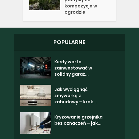
kompozycje w
ogrodzie
POPULARNE
Kiedy warto
zainwestować w
solidny garaż...
Jak wyciągnąć
zmywarkę z
zabudowy – krok...
Kryzowanie grzejnika
bez oznaczeń – jak...