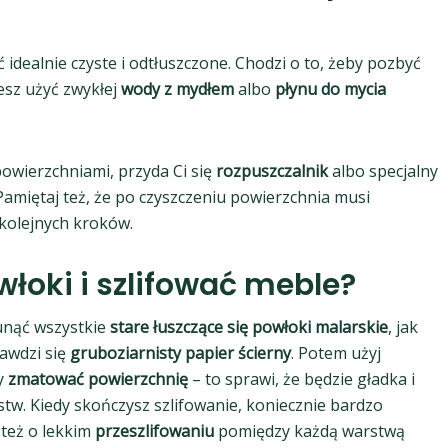
idealnie czyste i odtłuszczone. Chodzi o to, żeby pozbyć
esz użyć zwykłej
wody z mydłem
albo
płynu do mycia
 powierzchniami, przyda Ci się
rozpuszczalnik
albo specjalny
 Pamiętaj też, że po czyszczeniu powierzchnia musi
 kolejnych kroków.
łoki i szlifować meble?
sunąć wszystkie
stare łuszczące się powłoki malarskie
, jak
rawdzi się
gruboziarnisty papier ścierny
. Potem użyj
by
zmatować powierzchnię
– to sprawi, że będzie gładka i
rstw. Kiedy skończysz szlifowanie, koniecznie bardzo
 też o lekkim
przeszlifowaniu
pomiędzy każdą warstwą