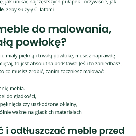
ię, jak unikać najczęstszych pułapek i oczywiście, jak
le
, żeby służyły Ci latami.
meble do malowania,
ałą powłokę?
iu miały piękną i trwałą powłokę, musisz naprawdę
ętaj, to jest absolutna podstawa! Jeśli to zaniedbasz,
Oto co musisz zrobić, zanim zaczniesz malować:
hnię mebla,
el do gładkości,
 pęknięcia czy uszkodzone okleiny,
lnie ważne na gładkich materiałach.
ć i odtłuszczać meble przed