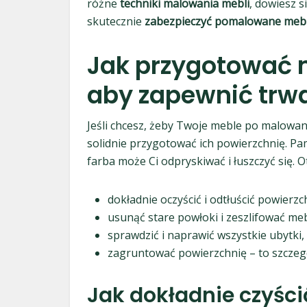
różne
techniki malowania mebli
, dowiesz s
skutecznie
zabezpieczyć pomalowane meb
Jak przygotować 
aby zapewnić trw
Jeśli chcesz, żeby Twoje meble po malowan
solidnie przygotować ich powierzchnię. Pami
farba może Ci odpryskiwać i łuszczyć się. 
dokładnie oczyścić i odtłuścić powierzc
usunąć stare powłoki i zeszlifować meb
sprawdzić i naprawić wszystkie ubytki,
zagruntować powierzchnię – to szczegó
Jak dokładnie czyści