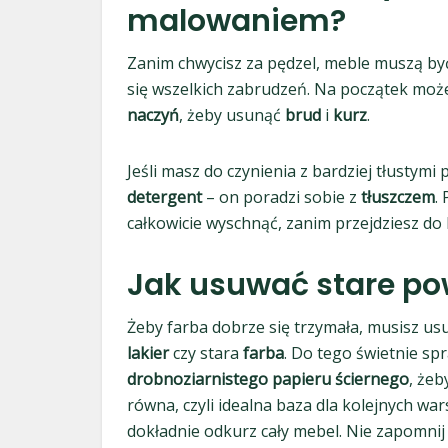
malowaniem?
Zanim chwycisz za pędzel, meble muszą być 
się wszelkich zabrudzeń. Na początek moż
naczyń
, żeby usunąć
brud
i
kurz
.
Jeśli masz do czynienia z bardziej tłustymi
detergent
– on poradzi sobie z
tłuszczem
.
całkowicie wyschnąć, zanim przejdziesz do
Jak usuwać stare pow
Żeby farba dobrze się trzymała, musisz u
lakier
czy stara
farba
. Do tego świetnie sp
drobnoziarnistego papieru ściernego
, że
równa, czyli idealna baza dla kolejnych wa
dokładnie odkurz cały mebel. Nie zapomnij