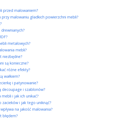
bli przed malowaniem?
 przy malowaniu gładkich powierzchni mebli?
i?
i drewnianych?
MDF?
mebli metalowych?
alowania mebli?
t niezbędne?
ni są konieczne?
skać różne efekty?
iką wałkiem?
ecierkę i patynowanie?
ą decoupage i szablonów?
mebli i jak ich unikać?
 zacieków i jak tego uniknąć?
i wpływa na jakość malowania?
st błędem?