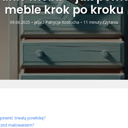
meble krok po kroku
09.06.2025
przez
Patrycja Kostucha
11 minuty czytania
apewnić trwałą powłokę?
 przed malowaniem?