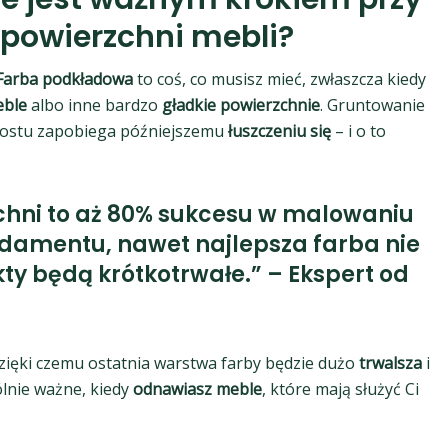
powierzchni mebli?
Farba podkładowa
to coś, co musisz mieć, zwłaszcza kiedy
eble
albo inne bardzo
gładkie powierzchnie
. Gruntowanie
prostu zapobiega późniejszemu
łuszczeniu się
– i o to
chni to aż 80% sukcesu w malowaniu
ndamentu, nawet najlepsza farba nie
kty będą krótkotrwałe.” – Ekspert od
zięki czemu ostatnia warstwa farby będzie dużo
trwalsza
i
ólnie ważne, kiedy
odnawiasz meble
, które mają służyć Ci