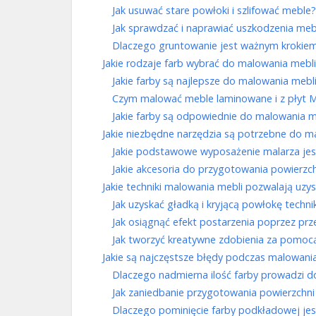
Jak usuwać stare powłoki i szlifować meble?
Jak sprawdzać i naprawiać uszkodzenia me
Dlaczego gruntowanie jest ważnym krokiem
Jakie rodzaje farb wybrać do malowania mebl
Jakie farby są najlepsze do malowania mebl
Czym malować meble laminowane i z płyt 
Jakie farby są odpowiednie do malowania 
Jakie niezbędne narzędzia są potrzebne do m
Jakie podstawowe wyposażenie malarza jes
Jakie akcesoria do przygotowania powierzch
Jakie techniki malowania mebli pozwalają uzy
Jak uzyskać gładką i kryjącą powłokę techn
Jak osiągnąć efekt postarzenia poprzez prz
Jak tworzyć kreatywne zdobienia za pomoc
Jakie są najczęstsze błędy podczas malowania 
Dlaczego nadmierna ilość farby prowadzi do
Jak zaniedbanie przygotowania powierzchn
Dlaczego pominięcie farby podkładowej je