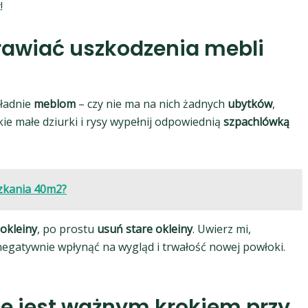
!
rawiać uszkodzenia mebli
kładnie
meblom
– czy nie ma na nich żadnych
ubytków
,
kie małe dziurki i rysy wypełnij odpowiednią
szpachlówką
szkania 40m2?
okleiny
, po prostu
usuń stare okleiny
. Uwierz mi,
gatywnie wpłynąć na wygląd i trwałość nowej powłoki.
e jest ważnym krokiem przy