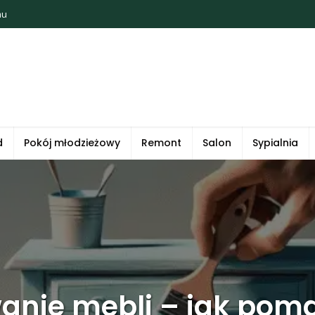
mu
d
Pokój młodzieżowy
Remont
Salon
Sypialnia
anie mebli – jak pom