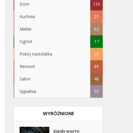
Dom
133
Kuchnia
21
Meble
62
Ogród
17
Pokój nastolatka
23
Remont
69
Salon
48
Sypialnia
55
WYRÓŻNIONE
Kiedy warto