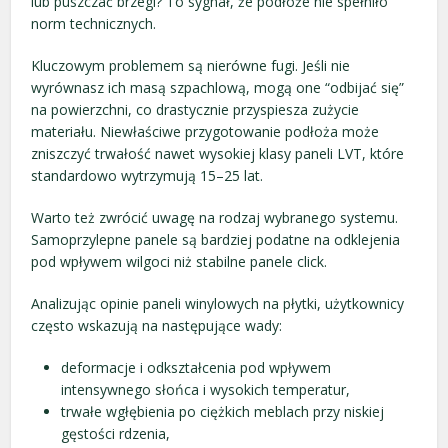
lub puszczać brzegi? To sygnał, że podłoże nie spełniło
norm technicznych.
Kluczowym problemem są nierówne fugi. Jeśli nie
wyrównasz ich masą szpachlową, mogą one “odbijać się”
na powierzchni, co drastycznie przyspiesza zużycie
materiału. Niewłaściwe przygotowanie podłoża może
zniszczyć trwałość nawet wysokiej klasy paneli LVT, które
standardowo wytrzymują 15–25 lat.
Warto też zwrócić uwagę na rodzaj wybranego systemu.
Samoprzylepne panele są bardziej podatne na odklejenia
pod wpływem wilgoci niż stabilne panele click.
Analizując opinie paneli winylowych na płytki, użytkownicy
często wskazują na następujące wady:
deformacje i odkształcenia pod wpływem
intensywnego słońca i wysokich temperatur,
trwałe wgłębienia po ciężkich meblach przy niskiej
gęstości rdzenia,