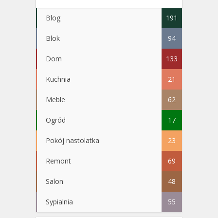
Blog
191
Blok
94
Dom
133
Kuchnia
21
Meble
62
Ogród
17
Pokój nastolatka
23
Remont
69
Salon
48
Sypialnia
55