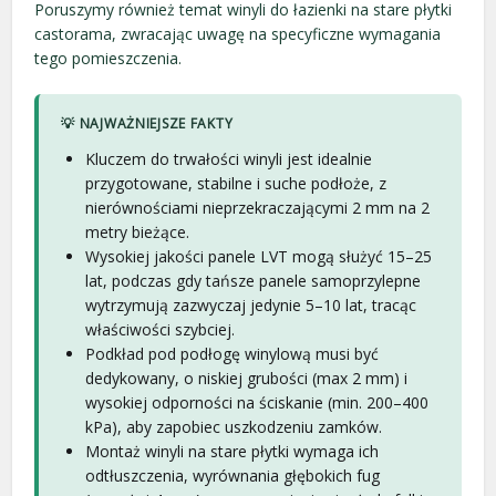
Poruszymy również temat winyli do łazienki na stare płytki
castorama, zwracając uwagę na specyficzne wymagania
tego pomieszczenia.
💡 NAJWAŻNIEJSZE FAKTY
Kluczem do trwałości winyli jest idealnie
przygotowane, stabilne i suche podłoże, z
nierównościami nieprzekraczającymi 2 mm na 2
metry bieżące.
Wysokiej jakości panele LVT mogą służyć 15–25
lat, podczas gdy tańsze panele samoprzylepne
wytrzymują zazwyczaj jedynie 5–10 lat, tracąc
właściwości szybciej.
Podkład pod podłogę winylową musi być
dedykowany, o niskiej grubości (max 2 mm) i
wysokiej odporności na ściskanie (min. 200–400
kPa), aby zapobiec uszkodzeniu zamków.
Montaż winyli na stare płytki wymaga ich
odtłuszczenia, wyrównania głębokich fug