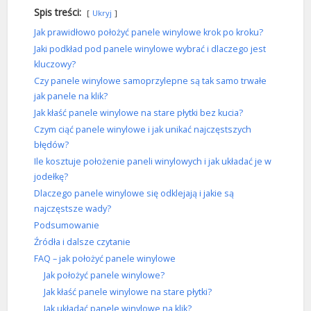
Spis treści:
Ukryj
Jak prawidłowo położyć panele winylowe krok po kroku?
Jaki podkład pod panele winylowe wybrać i dlaczego jest
kluczowy?
Czy panele winylowe samoprzylepne są tak samo trwałe
jak panele na klik?
Jak kłaść panele winylowe na stare płytki bez kucia?
Czym ciąć panele winylowe i jak unikać najczęstszych
błędów?
Ile kosztuje położenie paneli winylowych i jak układać je w
jodełkę?
Dlaczego panele winylowe się odklejają i jakie są
najczęstsze wady?
Podsumowanie
Źródła i dalsze czytanie
FAQ – jak położyć panele winylowe
Jak położyć panele winylowe?
Jak kłaść panele winylowe na stare płytki?
Jak układać panele winylowe na klik?