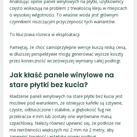
Analizując opinie paneli winylowych na płytki, użytkownicy
często wskazują na problem z trwałością kleju w miejscach
o wysokiej wilgotności. To właśnie woda jest głównym
czynnikiem niszczącym przyczepność tych wariantów.
To kluczowa różnica w eksploatacji.
Pamiętaj, że choć samoprzylepne wersje kuszą niską ceną,
w dłuższej perspektywie mogą generować wyższe koszty
przez konieczność wcześniejszej wymiany całej podłogi.
Jak kłaść panele winylowe na
stare płytki bez kucia?
Kładzenie paneli winylowych na stare płytki bez kucia jest
możliwe pod warunkiem, że istniejące kafelki są sztywne,
czyste, odtłuszczone i stabilne, a głębokość fug nie
przekracza 4 mm lub zostały one wyrównane masą
szpachlową. Należy również upewnić się, że podłoże nie
ma nierówności większych niż 2 mm na 2 metry, aby
zapewnić trwałość i estetykę nowej podłogi.