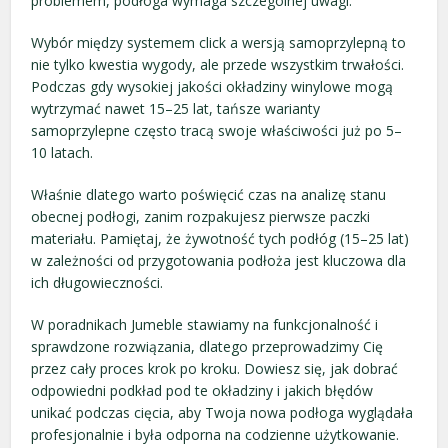
problemem, podłoga wymaga szczególnej uwagi.
Wybór między systemem click a wersją samoprzylepną to
nie tylko kwestia wygody, ale przede wszystkim trwałości.
Podczas gdy wysokiej jakości okładziny winylowe mogą
wytrzymać nawet 15–25 lat, tańsze warianty
samoprzylepne często tracą swoje właściwości już po 5–
10 latach.
Właśnie dlatego warto poświęcić czas na analizę stanu
obecnej podłogi, zanim rozpakujesz pierwsze paczki
materiału. Pamiętaj, że żywotność tych podłóg (15–25 lat)
w zależności od przygotowania podłoża jest kluczowa dla
ich długowieczności.
W poradnikach Jumeble stawiamy na funkcjonalność i
sprawdzone rozwiązania, dlatego przeprowadzimy Cię
przez cały proces krok po kroku. Dowiesz się, jak dobrać
odpowiedni podkład pod te okładziny i jakich błędów
unikać podczas cięcia, aby Twoja nowa podłoga wyglądała
profesjonalnie i była odporna na codzienne użytkowanie.