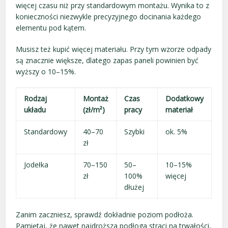
więcej czasu niż przy standardowym montażu. Wynika to z
konieczności niezwykle precyzyjnego docinania każdego
elementu pod kątem.
Musisz też kupić więcej materiału. Przy tym wzorze odpady
są znacznie większe, dlatego zapas paneli powinien być
wyższy o 10–15%.
Rodzaj
Montaż
Czas
Dodatkowy
układu
(zł/m²)
pracy
materiał
Standardowy
40–70
Szybki
ok. 5%
zł
Jodełka
70–150
50–
10–15%
zł
100%
więcej
dłużej
Zanim zaczniesz, sprawdź dokładnie poziom podłoża.
Pamiętaj, że nawet najdroższa podłoga straci na trwałości,