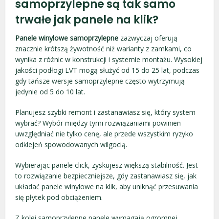
samoprzylepne są tak samo
trwałe jak panele na klik?
Panele winylowe samoprzylepne
zazwyczaj oferują
znacznie krótszą żywotność niż warianty z zamkami, co
wynika z różnic w konstrukcji i systemie montażu. Wysokiej
jakości podłogi LVT mogą służyć od 15 do 25 lat, podczas
gdy tańsze wersje samoprzylepne często wytrzymują
jedynie od 5 do 10 lat.
Planujesz szybki remont i zastanawiasz się, który system
wybrać? Wybór między tymi rozwiązaniami powinien
uwzględniać nie tylko cenę, ale przede wszystkim ryzyko
odklejeń spowodowanych wilgocią.
Wybierając panele click, zyskujesz większą stabilność. Jest
to rozwiązanie bezpieczniejsze, gdy zastanawiasz się, jak
układać panele winylowe na klik, aby uniknąć przesuwania
się płytek pod obciążeniem.
Z kolei samoprzylepne panele wymagają ogromnej