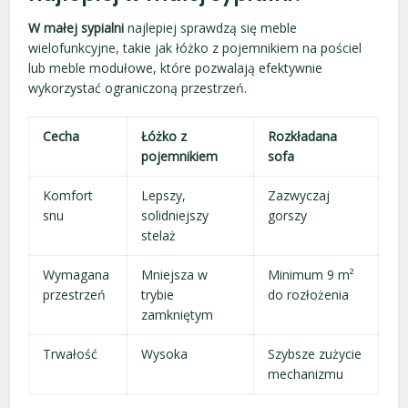
W małej sypialni
najlepiej sprawdzą się meble
wielofunkcyjne, takie jak łóżko z pojemnikiem na pościel
lub meble modułowe, które pozwalają efektywnie
wykorzystać ograniczoną przestrzeń.
Cecha
Łóżko z
Rozkładana
pojemnikiem
sofa
Komfort
Lepszy,
Zazwyczaj
snu
solidniejszy
gorszy
stelaż
Wymagana
Mniejsza w
Minimum 9 m²
przestrzeń
trybie
do rozłożenia
zamkniętym
Trwałość
Wysoka
Szybsze zużycie
mechanizmu