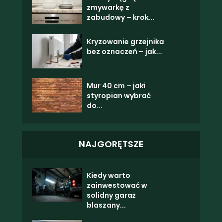
zmywarkę z
zabudowy – krok...
Kryzowanie grzejnika
bez oznaczeń – jak...
Mur 40 cm – jaki
styropian wybrać
do...
NAJGORĘTSZE
Kiedy warto
zainwestować w
solidny garaż
blaszany...