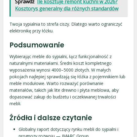
Sprawdź
Ile kosztuje remont kuchni w 2026?
Kosztorys generalny dla różnych standardów
Twoja sypialnia to strefa ciszy. Dlatego warto ograniczyć
elektronikę przy łóżku.
Podsumowanie
Wybierając meble do sypialni, łącz funkcjonalność z
naturalnymi materiałami. Średni koszt kompletnego
wyposażenia wynosi 4000–5000 złotych. W małych
pokojach najlepiej sprawdzają się łóżka z pojemnikiem lub
meble modułowe. Warto rozważyć porównanie
materiałów, takich jak lite drewno i płyta meblowa, aby
dopasować zakup do budżetu i oczekiwanej trwałości
mebli.
Źródła i dalsze czytanie
Globalny raport dotyczący rynku mebli do sypialni i
prognozy rozwoju — IMARC Group