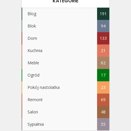
KATEGORIE
Blog
191
Blok
94
Dom
133
Kuchnia
21
Meble
62
Ogród
17
Pokój nastolatka
23
Remont
69
Salon
48
Sypialnia
55