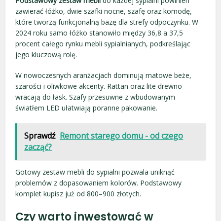
Podstawowy zestaw mebli
do każdej sypialni powinien
zawierać łóżko, dwie szafki nocne, szafę oraz komodę,
które tworzą funkcjonalną bazę dla strefy odpoczynku. W
2024 roku samo łóżko stanowiło między 36,8 a 37,5
procent całego rynku mebli sypialnianych, podkreślając
jego kluczową rolę.
W nowoczesnych aranżacjach dominują matowe beże,
szarości i oliwkowe akcenty. Rattan oraz lite drewno
wracają do łask. Szafy przesuwne z wbudowanym
światłem LED ułatwiają poranne pakowanie.
Sprawdź
Remont starego domu - od czego
zacząć?
Gotowy zestaw mebli do sypialni pozwala uniknąć
problemów z dopasowaniem kolorów. Podstawowy
komplet kupisz już od 800–900 złotych.
Czy warto inwestować w