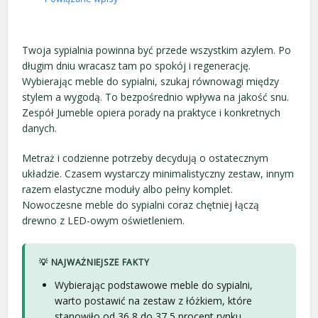
Twoja sypialnia powinna być przede wszystkim azylem. Po
długim dniu wracasz tam po spokój i regenerację.
Wybierając meble do sypialni, szukaj równowagi między
stylem a wygodą. To bezpośrednio wpływa na jakość snu.
Zespół Jumeble opiera porady na praktyce i konkretnych
danych.
Metraż i codzienne potrzeby decydują o ostatecznym
układzie. Czasem wystarczy minimalistyczny zestaw, innym
razem elastyczne moduły albo pełny komplet.
Nowoczesne meble do sypialni coraz chętniej łączą
drewno z LED-owym oświetleniem.
💡 NAJWAŻNIEJSZE FAKTY
Wybierając podstawowe meble do sypialni,
warto postawić na zestaw z łóżkiem, które
stanowiło od 36,8 do 37,5 procent rynku