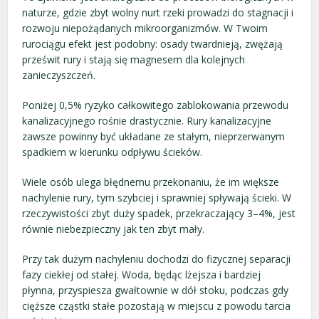
naturze, gdzie zbyt wolny nurt rzeki prowadzi do stagnacji i
rozwoju niepożądanych mikroorganizmów. W Twoim
rurociągu efekt jest podobny: osady twardnieją, zwężają
prześwit rury i stają się magnesem dla kolejnych
zanieczyszczeń.
Poniżej 0,5% ryzyko całkowitego zablokowania przewodu
kanalizacyjnego rośnie drastycznie. Rury kanalizacyjne
zawsze powinny być układane ze stałym, nieprzerwanym
spadkiem w kierunku odpływu ścieków.
Wiele osób ulega błędnemu przekonaniu, że im większe
nachylenie rury, tym szybciej i sprawniej spływają ścieki. W
rzeczywistości zbyt duży spadek, przekraczający 3–4%, jest
równie niebezpieczny jak ten zbyt mały.
Przy tak dużym nachyleniu dochodzi do fizycznej separacji
fazy ciekłej od stałej. Woda, będąc lżejsza i bardziej
płynna, przyspiesza gwałtownie w dół stoku, podczas gdy
cięższe cząstki stałe pozostają w miejscu z powodu tarcia