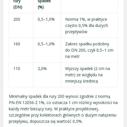
rury
spadek
(DN)
(%)
200
0,5–1,0%
Norma 1%, w praktyce
często 0,5% dla dużych
przepływów
160
0,5–1,0%
Zakres spadku podobny
do DN 200, czyli 0,5–1 cm
na metr
110
2,0%
Wyższy spadek (2 cm na
metr) ze względu na
mniejszą średnicę
Minimalny spadek dla rury 200 wynosi zgodnie z normą
PN-EN 12056-2 1%, co oznacza 1 cm różnicy wysokości na
każdy metr bieżący rury. W praktyce projektowej,
szczególnie przy kolektorach głównych o dużym natężeniu
przepływu, dopuszcza się wartość 0,5%.