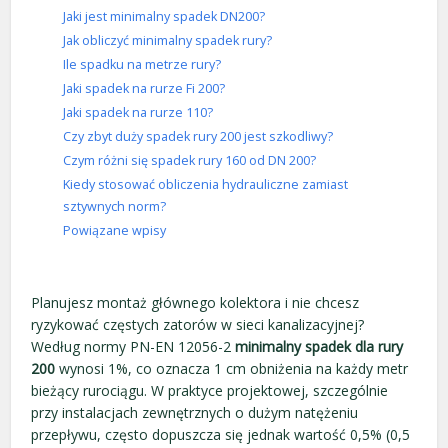
Jaki jest minimalny spadek DN200?
Jak obliczyć minimalny spadek rury?
Ile spadku na metrze rury?
Jaki spadek na rurze Fi 200?
Jaki spadek na rurze 110?
Czy zbyt duży spadek rury 200 jest szkodliwy?
Czym różni się spadek rury 160 od DN 200?
Kiedy stosować obliczenia hydrauliczne zamiast
sztywnych norm?
Powiązane wpisy
Planujesz montaż głównego kolektora i nie chcesz
ryzykować częstych zatorów w sieci kanalizacyjnej?
Według normy PN-EN 12056-2
minimalny spadek dla rury
200
wynosi 1%, co oznacza 1 cm obniżenia na każdy metr
bieżący rurociągu. W praktyce projektowej, szczególnie
przy instalacjach zewnętrznych o dużym natężeniu
przepływu, często dopuszcza się jednak wartość 0,5% (0,5