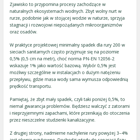
Zjawisko to przypomina procesy zachodzące w
naturalnych ekosystemach wodnych. Zbyt wolny nurt w
rurze, podobnie jak w stojącej wodzie w naturze, sprzyja
stagnacji i rozwojowi niepożądanych mikroorganizmów
oraz osadów.
W praktyce projektowej minimalny spadek dla rury 200 w
sieciach sanitarnych często przyjmuje się na poziomie
0,5% (0,5 cm na metr), choć norma PN-EN 12056-2
wskazuje 1% jako wartość bazową. Wybór 0,5% jest
możliwy szczególnie w instalacjach o dużym natężeniu
przepływu, gdzie masa wody sama wymusza odpowiednią
prędkość transportu.
Pamiętaj, że zbyt mały spadek, czyli taki poniżej 0,5%, to
niemal gwarancja problemów. Będziesz walczyć z zatorami
i nieprzyjemnymi zapachami, które przenikają do otoczenia
przez nieszczelne studzienki kanalizacyjne.
Z drugiej strony, nadmierne nachylenie rury powyżej 3–4%
jest równie ryzykowne. Dochodzi wtedy do separacji fazy