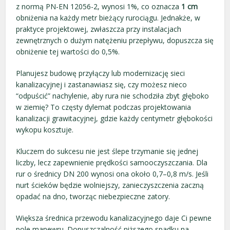
z normą PN-EN 12056-2, wynosi 1%, co oznacza
1 cm
obniżenia na każdy metr bieżący rurociągu. Jednakże, w
praktyce projektowej, zwłaszcza przy instalacjach
zewnętrznych o dużym natężeniu przepływu, dopuszcza się
obniżenie tej wartości do 0,5%.
Planujesz budowę przyłączy lub modernizację sieci
kanalizacyjnej i zastanawiasz się, czy możesz nieco
“odpuścić” nachylenie, aby rura nie schodziła zbyt głęboko
w ziemię? To częsty dylemat podczas projektowania
kanalizacji grawitacyjnej, gdzie każdy centymetr głębokości
wykopu kosztuje.
Kluczem do sukcesu nie jest ślepe trzymanie się jednej
liczby, lecz zapewnienie prędkości samooczyszczania. Dla
rur o średnicy DN 200 wynosi ona około 0,7–0,8 m/s. Jeśli
nurt ścieków będzie wolniejszy, zanieczyszczenia zaczną
opadać na dno, tworząc niebezpieczne zatory.
Większa średnica przewodu kanalizacyjnego daje Ci pewne
pole manewru. Dopuszczalność niższego spadku na