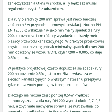
zanieczyszczenia utkną w środku, a Ty będziesz musiał
regularnie korzystać z udrażniaczy.
Dla rury o średnicy 200 mm sprawa jest nieco bardziej
złożona niż w przypadku domowych instalacji. Norma PN-
EN 12056-2 wskazuje 1% jako minimalny spadek dla rury
200, co oznacza 1 cm różnicy wysokości na każdy metr
bieżący przewodu kanalizacyjnego. W praktyce projektowej
często dopuszcza się jednak minimalny spadek dla rury 200
mm obliczony ze wzoru 1/DN, czyli 1/200 = 0,005, co daje
0,5% spadku.
W praktyce projektowej często dopuszcza się spadek rury
200 na poziomie 0,5%. Jest to możliwe zwłaszcza w
sieciach kanalizacyjnych o większym natężeniu przepływu,
gdzie masa wody pomaga w transporcie osadów.
Dlaczego nie można zejść poniżej 0,5%? Prędkość
samooczyszczania dla rury DN 200 wynosi około 0,7–0,8
m/s, a zbyt małe nachylenie sprawia, że nurt zwalnia, co
prowadzi do odkładania się tłuszczów i powstawania