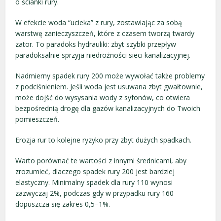
o ścianki rury.
W efekcie woda “ucieka” z rury, zostawiając za sobą
warstwę zanieczyszczeń, które z czasem tworzą twardy
zator. To paradoks hydrauliki: zbyt szybki przepływ
paradoksalnie sprzyja niedrożności sieci kanalizacyjnej.
Nadmierny spadek rury 200 może wywołać także problemy
z podciśnieniem. Jeśli woda jest usuwana zbyt gwałtownie,
może dojść do wysysania wody z syfonów, co otwiera
bezpośrednią drogę dla gazów kanalizacyjnych do Twoich
pomieszczeń.
Erozja rur to kolejne ryzyko przy zbyt dużych spadkach.
Warto porównać te wartości z innymi średnicami, aby
zrozumieć, dlaczego spadek rury 200 jest bardziej
elastyczny. Minimalny spadek dla rury 110 wynosi
zazwyczaj 2%, podczas gdy w przypadku rury 160
dopuszcza się zakres 0,5–1%.