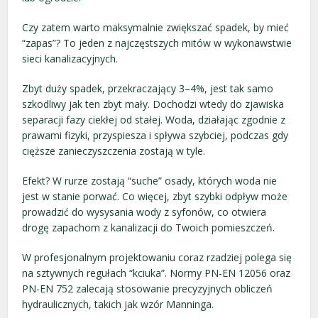
Czy zatem warto maksymalnie zwiększać spadek, by mieć
“zapas”? To jeden z najczęstszych mitów w wykonawstwie
sieci kanalizacyjnych.
Zbyt duży spadek, przekraczający 3–4%, jest tak samo
szkodliwy jak ten zbyt mały. Dochodzi wtedy do zjawiska
separacji fazy ciekłej od stałej. Woda, działając zgodnie z
prawami fizyki, przyspiesza i spływa szybciej, podczas gdy
cięższe zanieczyszczenia zostają w tyle.
Efekt? W rurze zostają “suche” osady, których woda nie
jest w stanie porwać. Co więcej, zbyt szybki odpływ może
prowadzić do wysysania wody z syfonów, co otwiera
drogę zapachom z kanalizacji do Twoich pomieszczeń.
W profesjonalnym projektowaniu coraz rzadziej polega się
na sztywnych regułach “kciuka”. Normy PN-EN 12056 oraz
PN-EN 752 zalecają stosowanie precyzyjnych obliczeń
hydraulicznych, takich jak wzór Manninga.