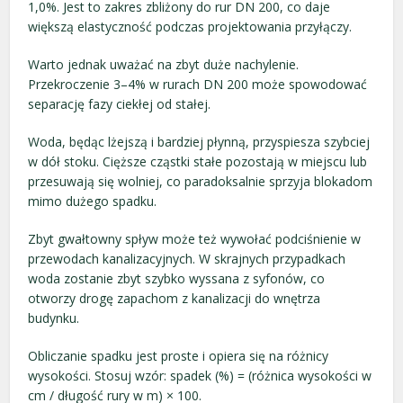
1,0%. Jest to zakres zbliżony do rur DN 200, co daje
większą elastyczność podczas projektowania przyłączy.
Warto jednak uważać na zbyt duże nachylenie.
Przekroczenie 3–4% w rurach DN 200 może spowodować
separację fazy ciekłej od stałej.
Woda, będąc lżejszą i bardziej płynną, przyspiesza szybciej
w dół stoku. Cięższe cząstki stałe pozostają w miejscu lub
przesuwają się wolniej, co paradoksalnie sprzyja blokadom
mimo dużego spadku.
Zbyt gwałtowny spływ może też wywołać podciśnienie w
przewodach kanalizacyjnych. W skrajnych przypadkach
woda zostanie zbyt szybko wyssana z syfonów, co
otworzy drogę zapachom z kanalizacji do wnętrza
budynku.
Obliczanie spadku jest proste i opiera się na różnicy
wysokości. Stosuj wzór: spadek (%) = (różnica wysokości w
cm / długość rury w m) × 100.