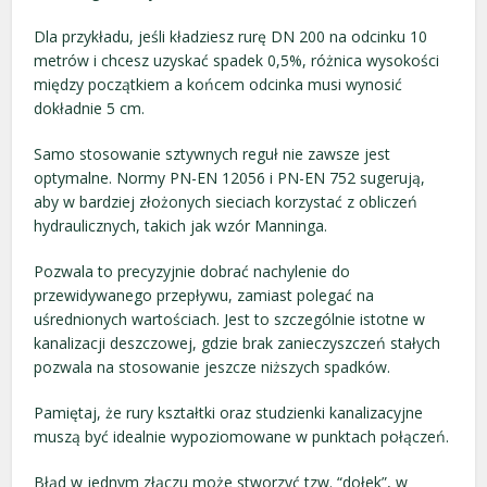
Dla przykładu, jeśli kładziesz rurę DN 200 na odcinku 10
metrów i chcesz uzyskać spadek 0,5%, różnica wysokości
między początkiem a końcem odcinka musi wynosić
dokładnie 5 cm.
Samo stosowanie sztywnych reguł nie zawsze jest
optymalne. Normy PN-EN 12056 i PN-EN 752 sugerują,
aby w bardziej złożonych sieciach korzystać z obliczeń
hydraulicznych, takich jak wzór Manninga.
Pozwala to precyzyjnie dobrać nachylenie do
przewidywanego przepływu, zamiast polegać na
uśrednionych wartościach. Jest to szczególnie istotne w
kanalizacji deszczowej, gdzie brak zanieczyszczeń stałych
pozwala na stosowanie jeszcze niższych spadków.
Pamiętaj, że rury kształtki oraz studzienki kanalizacyjne
muszą być idealnie wypoziomowane w punktach połączeń.
Błąd w jednym złączu może stworzyć tzw. “dołek”, w