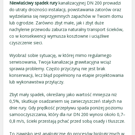
Niewłaściwy spadek rury
kanalizacyjnej DN 200 prowadzi
do utraty drożności instalacji, powstawania zatorów oraz
wydzielania się nieprzyjemnych zapachów w Twoim domu
lub ogrodzie. Zarówno zbyt małe, jak i zbyt duże
nachylenie przewodu zaburza naturalny transport ścieków,
co w konsekwencji wymusza kosztowne i uciążliwe
czyszczenie sieci.
Wyobraź sobie sytuację, w której mimo regularnego
serwisowania, Twoja kanalizacja grawitacyjna wciąż
sprawia problemy. Często przyczyną nie jest brak
konserwacji, lecz błąd popełniony na etapie projektowania
lub wykonawstwa przyłączy.
Zbyt mały spadek, określany jako wartość mniejsza niż
0,5%, skutkuje osadzaniem się zanieczyszczeń stałych na
dnie rury. Gdy prędkość przepływu spada poniżej poziomu
samooczyszczania, który dla rur DN 200 wynosi około 0,7–
0,8 m/s, ścieki przestają pchać przed sobą osady i tłuszcze.
To zjawisko jest analogiczne do procesów biologicznych w