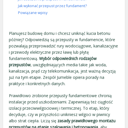
Jak wykonać przepust przez fundament?
Powiązane wpisy
Planujesz budowę domu i chcesz uniknąć kucia betonu
później? Odpowiedzią są przepusty w fundamencie, które
pozwalają przeprowadzić rury wodociągowe, kanalizacyjne
i przewody elektryczne przez ławę lub płytę
fundamentową.
Wybór odpowiednich rodzajów
przepustów
, uwzględniających media takie jak woda,
kanalizacja, prąd czy telekomunikacja, jest ważną decyzją
już na tym etapie. Zespół Jumeble opiera porady na
praktyce i konkretnych danych.
Prawidłowo zrobione przepusty fundamentowe chronią
instalacje przed uszkodzeniami. Zapewniają też ciągłość
izolacji przeciwwilgociowej i termicznej. To etap, który
decyduje, czy w przyszłości unikniesz wilgoci w piwnicy
albo strat ciepła. Liczą się
zasady prawidłowego montażu
przepustów na etapie szalowania i betonowania
, aby