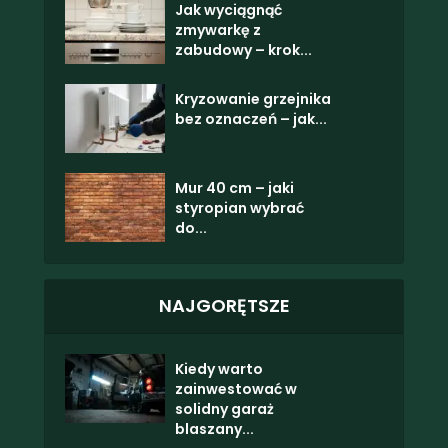
Jak wyciągnąć
zmywarkę z
zabudowy – krok...
Kryzowanie grzejnika
bez oznaczeń – jak...
Mur 40 cm – jaki
styropian wybrać
do...
NAJGORĘTSZE
Kiedy warto
zainwestować w
solidny garaż
blaszany...