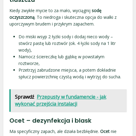
Kiedy zwykłe mycie to za mało, wyciągnij
sodę
oczyszczoną
. To niedroga i skuteczna opcja do walki z
uporczywym brudem i przykrym zapachem.
Do miski wsyp 2 łyżki sody i dodaj nieco wody –
stwórz pastę lub roztwór (ok. 4 łyżki sody na 1 litr
wody),
Namocz ściereczkę lub gąbkę w powstałym
roztworze,
Przetrzyj zabrudzone miejsca, a potem dokładnie
spłucz powierzchnię czystą wodą i wytrzyj do sucha.
Sprawdź
Przepusty w fundamencie - jak
wykonać przejścia instalacji
Ocet – dezynfekcja i blask
Ma specyficzny zapach, ale działa bezbłędnie.
Ocet
nie