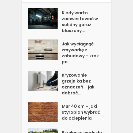
Kiedy warto
zainwestować w
solidny garaż
blaszany...
Jak wyciągnąć
zmywarkę z
zabudowy – krok
po...
Kryzowanie
grzejnika bez
oznaczeń – jak
dobrać...
Mur 40 cm – jaki
styropian wybrać
do ocieplenia
Przyłącze wody do