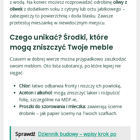
z wodą. Na koniec możesz rozprowadzić odrobinę
oliwy z
oliwek
z dodatkiem soku z cytryny lub octu jabłkowego –
zabezpieczy to powierzchnię i doda blasku. Zawsze
przetestuj mieszankę w niewidocznym miejscu.
Czego unikać? Środki, które
mogą zniszczyć Twoje meble
Czasem w dobrej wierze można przypadkowo zaszkodzić
swoim meblom. Oto lista substancji, po które lepiej nie
sięgać:
Chlor:
łatwo odbarwia fronty i niszczy ich powłokę,
Aceton i alkohol:
mogą zniszczyć lakier i rozpuścić
folię, szczególnie na MDF-ie,
Proszki do szorowania i mleczka:
zawierają ścierne
drobinki – jak papier ścierny na Twoich szafkach.
Sprawdź
Dziennik budowy – wpisy krok po