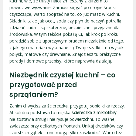
kuchni, wie, że tłusty nalot zmieszany z kurzem to
prawdziwe wyzwanie. Zamiast sięgać po drogie środki
czyszczące, warto spojrzeć na to, co już masz w kuchni.
Składniki takie jak ocet, soda czy płyn do naczyń potrafią
zdziałać cuda – są skuteczne, bezpieczne i przyjazne dla
środowiska. W tym tekście pokażę Ci, jak krok po kroku
poradzić sobie z uporczywym brudem niezależnie od tego,
z jakiego materiału wykonane są Twoje szafki – na wysoki
połysk, matowe czy drewniane. Znajdziesz tu praktyczne
porady i domowe przepisy, które naprawdę działają.
Niezbędnik czystej kuchni – co
przygotować przed
sprzątaniem?
Zanim chwycisz za ściereczkę, przygotuj sobie kilka rzeczy.
Absolutna podstawa to miękka
ściereczka z mikrofibry
–
nie zostawia smug i nie rysuje powierzchni. To ważne,
zwłaszcza przy delikatnych frontach. Unikaj druciaków czy
szorstkich gąbek – one mogą tylko zaszkodzić. Warto też