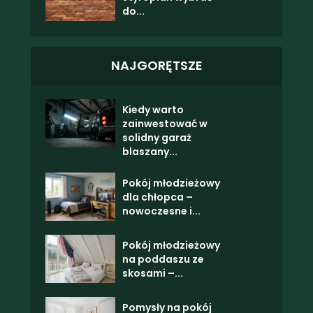
do...
NAJGORĘTSZE
Kiedy warto
zainwestować w
solidny garaż
blaszany...
Pokój młodzieżowy
dla chłopca –
nowoczesne i...
Pokój młodzieżowy
na poddaszu ze
skosami –...
Pomysły na pokój