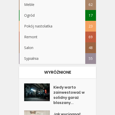
Meble
62
Ogród
17
Pokój nastolatka
23
Remont
69
Salon
48
Sypialnia
55
WYRÓŻNIONE
Kiedy warto
zainwestować w
solidny garaż
blaszany...
Jak wyciągnąć