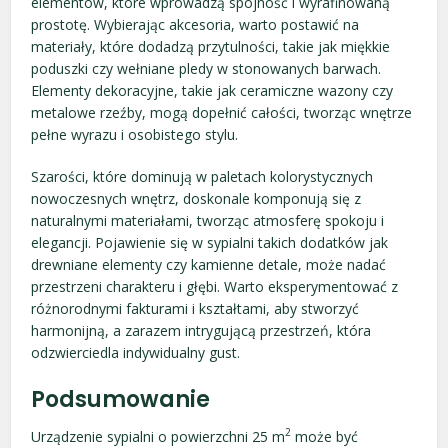
elementów, które wprowadzą spójność i wyrafinowaną
prostotę. Wybierając akcesoria, warto postawić na
materiały, które dodadzą przytulności, takie jak miękkie
poduszki czy wełniane pledy w stonowanych barwach.
Elementy dekoracyjne, takie jak ceramiczne wazony czy
metalowe rzeźby, mogą dopełnić całości, tworząc wnętrze
pełne wyrazu i osobistego stylu.
Szarości, które dominują w paletach kolorystycznych
nowoczesnych wnętrz, doskonale komponują się z
naturalnymi materiałami, tworząc atmosferę spokoju i
elegancji. Pojawienie się w sypialni takich dodatków jak
drewniane elementy czy kamienne detale, może nadać
przestrzeni charakteru i głębi. Warto eksperymentować z
różnorodnymi fakturami i kształtami, aby stworzyć
harmonijną, a zarazem intrygującą przestrzeń, która
odzwierciedla indywidualny gust.
Podsumowanie
2
Urządzenie sypialni o powierzchni 25 m
może być