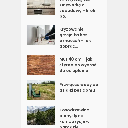
zmywarkę z
zabudowy – krok
po...
Kryzowanie
grzejnika bez
oznaczeń – jak
dobrać...
Mur 40 cm – jaki
styropian wybrać
do ocieplenia
Przyłącze wody do
działki bez domu
–...
Kosodrzewina –
pomysły na
kompozycje w
ogrodzie