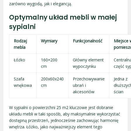
zarówno wygodą, jak i elegancją.
Optymalny układ mebli w małej
sypialni
Rodzaj
Wymiary
Funkcjonalność
Miejsce 
mebla
pomiesz
Łóżko
160×200
Główny element
Centraln
cm
wypoczynku
część syp
Szafa
200x60x240
Przechowywanie
Jedna z
wnękowa
cm
ubrań i
dłuższyc
akcesoriów
ścian
W sypialni o powierzchni 25 m2 kluczowe jest dobranie
układu mebli w taki sposób, aby maksymalnie wykorzystać
dostępną przestrzeń, jednocześnie zachowując harmonię
wnętrza. Łóżko, jako najważniejszy element tego