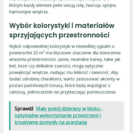
którym każdy element pełni swoją rolę, tworząc spójne,
harmonijne wnętrze.
Wybór kolorystyki i materiałów
sprzyjających przestronności
Wybór odpowiedniej kolorystyki w niewielkiej sypialni o
2
powierzchni 25 m
ma kluczowe znaczenie dla stworzenia
wrażenia przestronności. Jasne, neutralne barwy, takie jak
biel, beże czy delikatne szarości, mogą optycznie
powiększyć wnętrze, nadając mu lekkość i świeżość. Aby
dodać odrobinę charakteru, warto zastosować akcenty w
postaci pastelowych tonacji, które będą współgrać z
całością, jednocześnie nie przytłaczając pomieszczenia.
Sprawdź
Mały pokój dziecięcy w bloku -
optymalne wykorzystanie przestrzeni i
kreatywne pomysły na aranżację